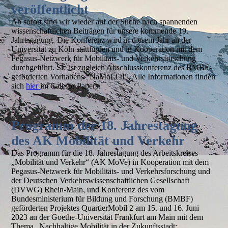
veröffentlicht
Ab sofort sind wir wieder auf der Suche nach spannenden
wissenschaftlichen Beiträgen für unsere kommende 19.
Jahrestagung. Die Konferenz wird in diesem Jahr an der
Universität zu Köln stattfinden und in Kooperation mit dem
Pegasus-Netzwerk für Mobilitäts- und Verkehrsforschung
durchgeführt. Sie ist zugleich Abschlusskonferenz des BMBF-
geförderten Vorhabens "NaMoLi II". Alle Informationen finden
sich
hier
im Call for Papers.
Programm der 18. Jahrestagung
des AK Mobilität und Verkehr
Das Programm für die 18. Jahrestagung des Arbeitskreises
„Mobilität und Verkehr“ (AK MoVe) in Kooperation mit dem
Pegasus-Netzwerk für Mobilitäts- und Verkehrsforschung und
der Deutschen Verkehrswissenschaftlichen Gesellschaft
(DVWG) Rhein-Main, und Konferenz des vom
Bundesministerium für Bildung und Forschung (BMBF)
geförderten Projektes QuartierMobil 2 am 15. und 16. Juni
2023 an der Goethe-Universität Frankfurt am Main mit dem
Thema „Nachhaltige Mobilität in der Zukunftsstadt: