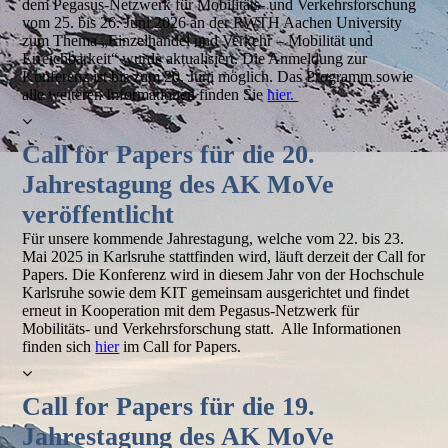
dem Pegasus-Netzwerk für Mobilitäts- und Verkehrsforschung
vom 25. bis 26. Juni 2026 an der RWTH Aachen University
zum Thema „Einzelhandel und Verkehr – Mobilität und
Erreichbarkeit“ wurde aktualisiert. Die Anmeldung zur
Konferenz ist bis zum 20. Juni möglich. Das Programm sowie
alle weiteren Informationen finden Sie
hier.
Call for Papers für die 20.
Jahrestagung des AK MoVe
veröffentlicht
Für unsere kommende Jahrestagung, welche vom 22. bis 23.
Mai 2025 in Karlsruhe stattfinden wird, läuft derzeit der Call for
Papers. Die Konferenz wird in diesem Jahr von der Hochschule
Karlsruhe sowie dem KIT gemeinsam ausgerichtet und findet
erneut in Kooperation mit dem Pegasus-Netzwerk für
Mobilitäts- und Verkehrsforschung statt. Alle Informationen
finden sich
hier
im Call for Papers.
Call for Papers für die 19.
Jahrestagung des AK MoVe