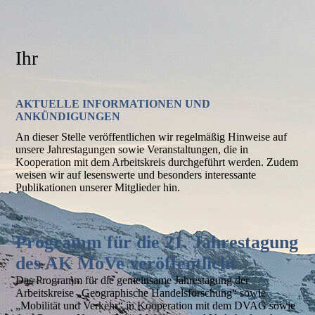
Ihr
AKTUELLE INFORMATIONEN UND
ANKÜNDIGUNGEN
An dieser Stelle veröffentlichen wir regelmäßig Hinweise auf
unsere Jahrestagungen sowie Veranstaltungen, die in
Kooperation mit dem Arbeitskreis durchgeführt werden. Zudem
weisen wir auf lesenswerte und besonders interessante
Publikationen unserer Mitglieder hin.
Programm für die 21. Jahrestagung
des AK MoVe veröffentlicht
Das Programm für die gemeinsame Jahrestagung der
Arbeitskreise „Geographische Handelsforschung“ sowie
„Mobilität und Verkehr“ in Kooperation mit dem DVAG sowie