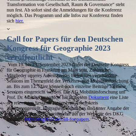
Transformation von Gesellschaft, Raum & Governance“ steht
nun fest. Ab sofort sind die Anmeldungen für die Konferenz
möglich. Das Programm und alle Infos zur Konferenz finden
sich
hier.
Call for Papers für den Deutschen
Kongress für Geographie 2023
veröffentlicht
Vom 19. bis 23. September 2023 findet der Deutsche Kongress
für Geographie in Frankfurt am Main statt. Zahlreiche
Mitglieder unseres Arbeitskreises bieten hier verschiedene
Sessions im Themenfeld der Verkehrs- und Mobilitätsforschung
an. Bis zum 13. März können noch einzelne Beiträge für diese
Sessions eingereicht werden. Die AG Mobilitätsforschung um
Prof. Dr. Martin Lanzendorf hat in diesem
Dokument
eine Liste
der relevanten Sessions für unseren Arbeitskreis
zusammengestellt. Beitragseinreichungen sind unter Angabe der
entsprechenden Referenznummer auf der Webseite des DKG
möglich:
https://dkg2023.de/call-for-papers
.