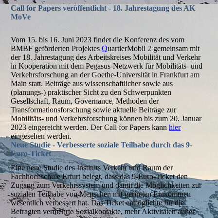
Call for Papers veröffentlicht - 18. Jahrestagung des AK
MoVe
Vom 15. bis 16. Juni 2023 findet die Konferenz des vom
BMBF geförderten Projektes
Q
uartierMobil 2 gemeinsam mit
der 18. Jahrestagung des Arbeitskreises Mobilität und Verkehr
in Kooperation mit dem Pegasus-Netzwerk für Mobilitäts- und
Verkehrsforschung an der Goethe-Universität in Frankfurt am
Main statt. Beiträge aus wissenschaftlicher sowie aus
(planungs-) praktischer Sicht zu den Schwerpunkten
Gesellschaft, Raum, Governance, Methoden der
Transformationsforschung sowie aktuelle Beiträge zur
Mobilitäts- und Verkehrsforschung können bis zum 20. Januar
2023 eingereicht werden. Der Call for Papers kann
hier
eingesehen werden.
Neue Studie - Verbesserte soziale Teilhabe durch das 9-
Euro-Ticket
Eine neue Studie des Instituts Verkehr und Raum der
Fachhochschule Erfurt belegt, dass das 9-Euro-Ticket den
Zugang zum Verkehrssystem und damit die Möglichkeiten zur
sozialen Teilhabe von Menschen mit geringen Einkommen
wesentlich verbessert hat. Das Ticket ermöglichte für die
Befragten vermehrte Sozialkontakte, mehr Aktivitäten außer